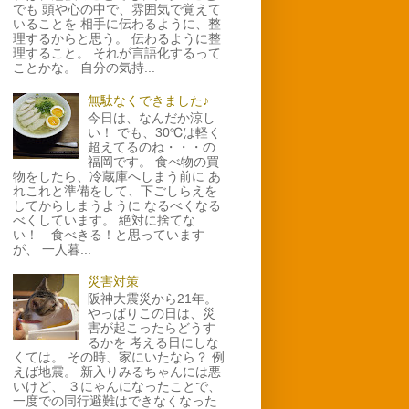
でも 頭や心の中で、雰囲気で覚えて
いることを 相手に伝わるように、整
理するからと思う。 伝わるように整
理すること。 それが言語化するって
ことかな。 自分の気持...
無駄なくできました♪
今日は、なんだか涼し
い！ でも、30℃は軽く
超えてるのね・・・の
福岡です。 食べ物の買
物をしたら、冷蔵庫へしまう前に あ
れこれと準備をして、下ごしらえを
してからしまうように なるべくなる
べくしています。 絶対に捨てな
い！ 食べきる！と思っています
が、 一人暮...
災害対策
阪神大震災から21年。
やっぱりこの日は、災
害が起こったらどうす
るかを 考える日にしな
くては。 その時、家にいたなら？ 例
えば地震。 新入りみるちゃんには悪
いけど、 ３にゃんになったことで、
一度での同行避難はできなくなった