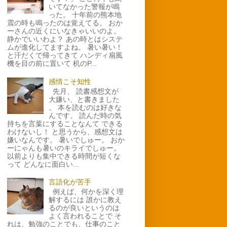
いてなかった警報が鳴
った。 十年前の熊本地
震の時も鳴ったのは覚えてる。 おか
ーさんの近くにいなきゃいいのよ。
静かでいいわよ？ あの時とはシステ
ムが進化してますよね。 暑い暑い！
と汗だくで帰ってきて ハンディ扇風
機を目の前に置いて 机のP...
感情こそ知性
先月、 読書感想文が
大嫌い、と書きました
。 本を読むのは好きな
んです。 読んだ時の気
持ちを言葉にすることなんて できる
わけないし！ と思うから、感想文は
嫌いなんです。 暑いでしゅー。 おか
ーにゃんも暑いのキライでしゅー。
以前よりも集中できる時間が短くな
って どんなに面白い...
言語化が苦手
例えば、何かを深く理
解するには 誰かに教え
るのが良いというのは
よく言われることで そ
れは、勉強のことでも、仕事のこと