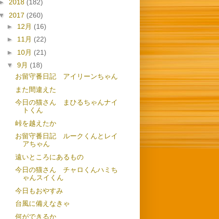
►
2018
(182)
▼
2017
(260)
►
12月
(16)
►
11月
(22)
►
10月
(21)
▼
9月
(18)
お留守番日記 アイリーンちゃん
また間違えた
今日の猫さん まひるちゃんナイ
トくん
峠を越えたか
お留守番日記 ルークくんとレイ
アちゃん
遠いところにあるもの
今日の猫さん チャロくんハミち
ゃんスイくん
今日もおやすみ
台風に備えなきゃ
何ができるか