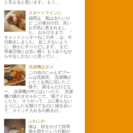
と言えると思います。 もう...
スタートラインに
福岡は、風は冷たいけ
ど この春分の日、良い
お天気に恵まれまし
た。 おかげさまで、 「
キャットシッターねこの木 」は、今
日船出しました。 起こさないよう
に、静かにすべりだします。 まだ、
準備万端とは言い難く もう走りなが
らやるしかないと思ってい...
洗濯機はダメ
この頃のにゃんずブー
ムは洗面所。 洗濯機が
いたくお気に召したご
様子。 困るんだけどな
ー。 洗濯機の中にはいったり、 洗濯
機の隣のタオルかごで、 猫アイロン
したり。 そうやって、上に乗らない
ようにふたを開けてるのに 縁を歩い
て、スイッチ入れるの困るの...
ふわふわ
猫は、砂をかけて排泄
物を隠すという行動が