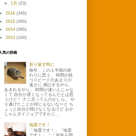
►
1月
(23)
►
2016
(345)
►
2015
(365)
►
2014
(365)
►
2013
(160)
人気の投稿
折り返す時に
毎年、この上半期の終
わりに思う。 時間が経
つスピードのあまりの
速さに 感心するやら、
あきれるやら。 時間が速いんじゃな
くて 自分が遅くなってるんだとは思
うけど！ ナニ言ってんのかしら。 や
り遂げたことが何にもないなーと ち
ょっと自分が情けなくなるけど おか
しゃんダイジョブですかニ...
地震です！
「地震です！」「地震
です！」 ここ何年も聞