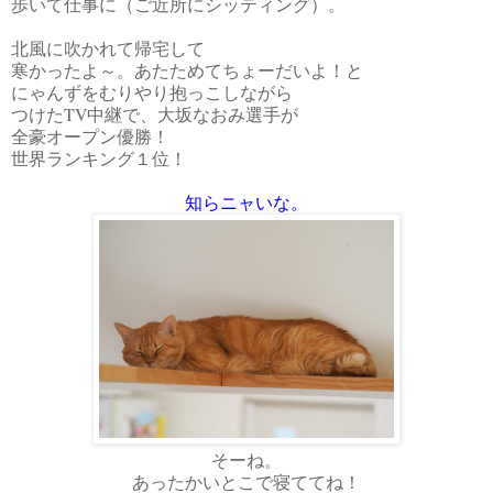
歩いて仕事に（ご近所にシッティング）。
北風に吹かれて帰宅して
寒かったよ～。あたためてちょーだいよ！と
にゃんずをむりやり抱っこしながら
つけたTV中継で、大坂なおみ選手が
全豪オープン優勝！
世界ランキング１位！
知らニャいな。
そーね。
あったかいとこで寝ててね！