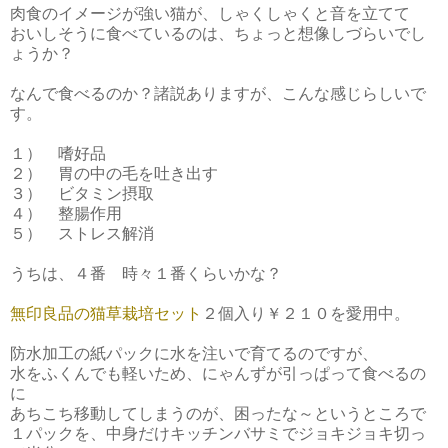
肉食のイメージが強い猫が、しゃくしゃくと音を立てて
おいしそうに食べているのは、ちょっと想像しづらいでし
ょうか？
なんで食べるのか？諸説ありますが、こんな感じらしいで
す。
１） 嗜好品
２） 胃の中の毛を吐き出す
３） ビタミン摂取
４） 整腸作用
５） ストレス解消
うちは、４番 時々１番くらいかな？
無印良品の猫草栽培セット
２個入り￥２１０を愛用中。
防水加工の紙パックに水を注いで育てるのですが、
水をふくんでも軽いため、にゃんずが引っぱって食べるの
に
あちこち移動してしまうのが、困ったな～というところで
１パックを、中身だけキッチンバサミでジョキジョキ切っ