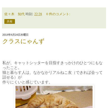
佐々木 知代
時刻:
22:28
0 件のコメント:
共有
2014年4月24日木曜日
クラスにゃんず
私が、キャットシッターを目指すきっかけのひとつにもな
ったこと。
猫と暮らす人は、なかなかリアルねこ友（できれば会って
話せる）が
作りにくいと感じています。