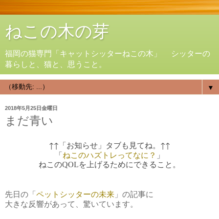
ねこの木の芽
福岡の猫専門「キャットシッターねこの木」 シッターの
暮らしと、猫と、思うこと。
▼
2018年5月25日金曜日
まだ青い
↑↑「お知らせ」タブも見てね。↑↑
「
ねこのハズトレってなに？
」
ねこのQOLを上げるためにできること。
先日の「
ペットシッターの未来
」の記事に
大きな反響があって、驚いています。