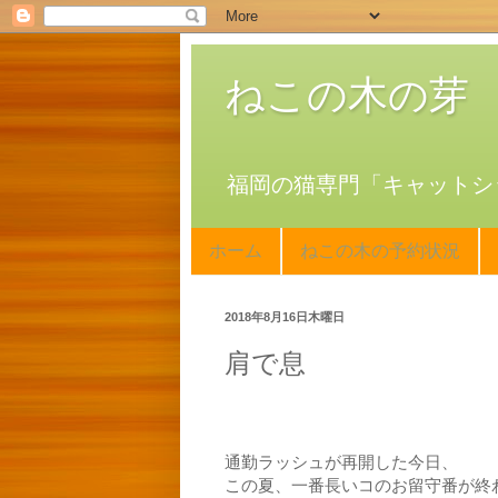
ねこの木の芽
福岡の猫専門「キャットシ
ホーム
ねこの木の予約状況
2018年8月16日木曜日
肩で息
通勤ラッシュが再開した今日、
この夏、一番長いコのお留守番が終