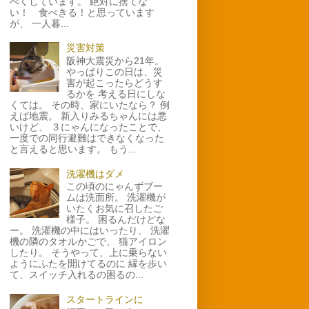
べくしています。 絶対に捨てな
い！ 食べきる！と思っています
が、 一人暮...
災害対策
阪神大震災から21年。
やっぱりこの日は、災
害が起こったらどうす
るかを 考える日にしな
くては。 その時、家にいたなら？ 例
えば地震。 新入りみるちゃんには悪
いけど、 ３にゃんになったことで、
一度での同行避難はできなくなった
と言えると思います。 もう...
洗濯機はダメ
この頃のにゃんずブー
ムは洗面所。 洗濯機が
いたくお気に召したご
様子。 困るんだけどな
ー。 洗濯機の中にはいったり、 洗濯
機の隣のタオルかごで、 猫アイロン
したり。 そうやって、上に乗らない
ようにふたを開けてるのに 縁を歩い
て、スイッチ入れるの困るの...
スタートラインに