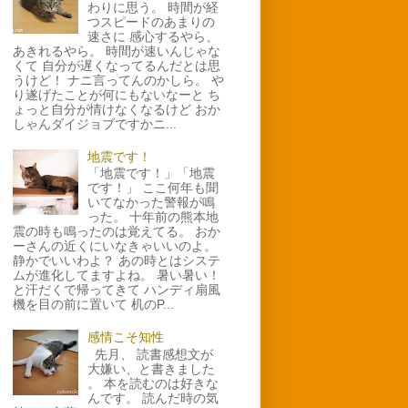
わりに思う。 時間が経
つスピードのあまりの
速さに 感心するやら、
あきれるやら。 時間が速いんじゃな
くて 自分が遅くなってるんだとは思
うけど！ ナニ言ってんのかしら。 や
り遂げたことが何にもないなーと ち
ょっと自分が情けなくなるけど おか
しゃんダイジョブですかニ...
地震です！
「地震です！」「地震
です！」 ここ何年も聞
いてなかった警報が鳴
った。 十年前の熊本地
震の時も鳴ったのは覚えてる。 おか
ーさんの近くにいなきゃいいのよ。
静かでいいわよ？ あの時とはシステ
ムが進化してますよね。 暑い暑い！
と汗だくで帰ってきて ハンディ扇風
機を目の前に置いて 机のP...
感情こそ知性
先月、 読書感想文が
大嫌い、と書きました
。 本を読むのは好きな
んです。 読んだ時の気