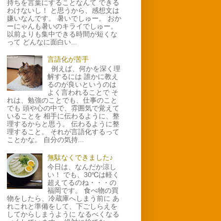
持ちを言葉にすることなんて できる
わけないし！ と思うから、感想文は
嫌いなんです。 暑いでしゅー。 おか
ーにゃんも暑いのキライでしゅー。
以前よりも集中できる時間が短くな
って どんなに面白い...
言語化が苦手
例えば、何かを深く理
解するには 誰かに教え
るのが良いというのは
よく言われることで そ
れは、勉強のことでも、仕事のこと
でも 頭や心の中で、雰囲気で覚えて
いることを 相手に伝わるように、整
理するからと思う。 伝わるように整
理すること。 それが言語化するって
ことかな。 自分の気持...
無駄なくできました♪
今日は、なんだか涼し
い！ でも、30℃は軽く
超えてるのね・・・の
福岡です。 食べ物の買
物をしたら、冷蔵庫へしまう前に あ
れこれと準備をして、下ごしらえを
してからしまうように なるべくなる