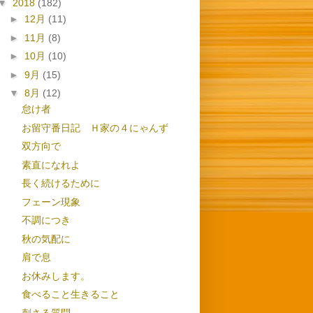
▼
2018
(182)
►
12月
(11)
►
11月
(8)
►
10月
(10)
►
9月
(15)
▼
8月
(12)
怠け者
お留守番日記 Ｈ家の４にゃんず
双方向で
素直になれよ
長く続けるために
フェーン現象
不調につき
秋の気配に
肩で息
お休みします。
食べること生きること
刺さる質問