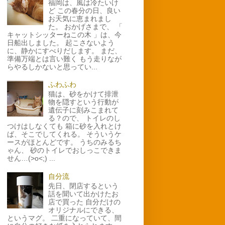
福岡は、風は冷たいけ
ど この春分の日、良い
お天気に恵まれまし
た。 おかげさまで、 「
キャットシッターねこの木 」は、今
日船出しました。 起こさないよう
に、静かにすべりだします。 まだ、
準備万端とは言い難く もう走りなが
らやるしかないと思ってい...
ふわふわ
猫は、砂をかけて排泄
物を隠すという行動が
遺伝子に刻みこまれて
る？ので、 トイレのし
つけはしなくても 箱に砂を入れとけ
ば、そこでしてくれる。 そういうケ
ースがほとんどです。 うちのみるち
ゃん、 砂のトイレでおしっこできま
せん…(>o<;) ...
自分流
先日、閉店するという
話を聞いて出かけたお
店で買った 自分だけの
オリジナルにできる、
というマグ。 二重になっていて、間