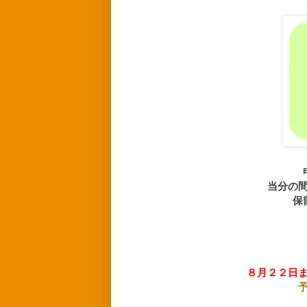
当分の
保
８月２２日