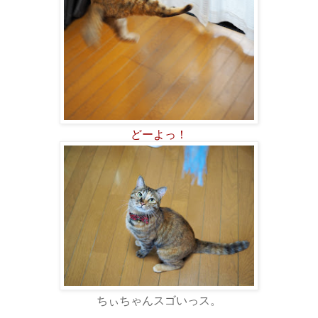
どーよっ！
ちぃちゃんスゴいっス。