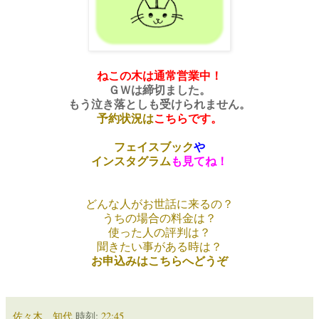
ねこの木は
通常営業中！
ＧＷは締切ました。
もう泣き落としも受けられません。
予約状況は
こちらです。
フェイスブック
や
インスタグラム
も見てね！
どんな人がお世話に来るの？
うちの場合の料金は？
使った人の評判は？
聞きたい事がある時は？
お申込みはこちらへどうぞ
佐々木 知代
時刻:
22:45