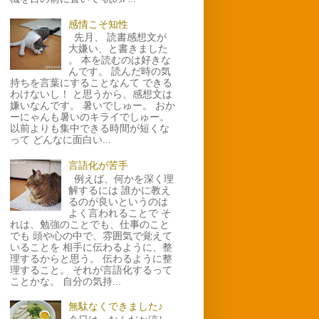
感情こそ知性
先月、 読書感想文が
大嫌い、と書きました
。 本を読むのは好きな
んです。 読んだ時の気
持ちを言葉にすることなんて できる
わけないし！ と思うから、感想文は
嫌いなんです。 暑いでしゅー。 おか
ーにゃんも暑いのキライでしゅー。
以前よりも集中できる時間が短くな
って どんなに面白い...
言語化が苦手
例えば、何かを深く理
解するには 誰かに教え
るのが良いというのは
よく言われることで そ
れは、勉強のことでも、仕事のこと
でも 頭や心の中で、雰囲気で覚えて
いることを 相手に伝わるように、整
理するからと思う。 伝わるように整
理すること。 それが言語化するって
ことかな。 自分の気持...
無駄なくできました♪