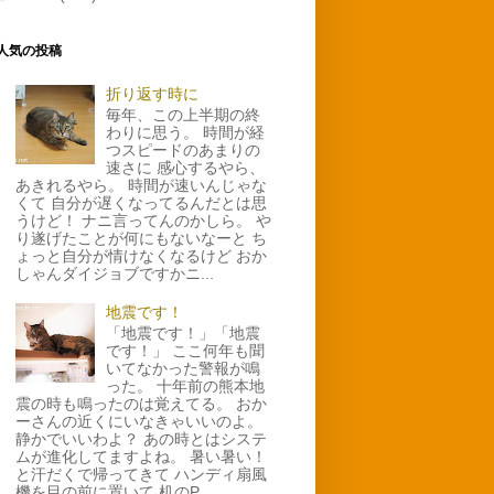
人気の投稿
折り返す時に
毎年、この上半期の終
わりに思う。 時間が経
つスピードのあまりの
速さに 感心するやら、
あきれるやら。 時間が速いんじゃな
くて 自分が遅くなってるんだとは思
うけど！ ナニ言ってんのかしら。 や
り遂げたことが何にもないなーと ち
ょっと自分が情けなくなるけど おか
しゃんダイジョブですかニ...
地震です！
「地震です！」「地震
です！」 ここ何年も聞
いてなかった警報が鳴
った。 十年前の熊本地
震の時も鳴ったのは覚えてる。 おか
ーさんの近くにいなきゃいいのよ。
静かでいいわよ？ あの時とはシステ
ムが進化してますよね。 暑い暑い！
と汗だくで帰ってきて ハンディ扇風
機を目の前に置いて 机のP...