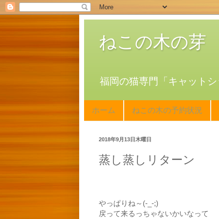
ねこの木の芽
福岡の猫専門「キャットシ
ホーム
ねこの木の予約状況
2018年9月13日木曜日
蒸し蒸しリターン
やっぱりね～(-_-;)
戻って来るっちゃないかいなって