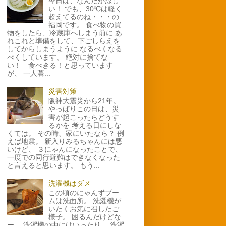
今日は、なんだか涼し
い！ でも、30℃は軽く
超えてるのね・・・の
福岡です。 食べ物の買
物をしたら、冷蔵庫へしまう前に あ
れこれと準備をして、下ごしらえを
してからしまうように なるべくなる
べくしています。 絶対に捨てな
い！ 食べきる！と思っています
が、 一人暮...
災害対策
阪神大震災から21年。
やっぱりこの日は、災
害が起こったらどうす
るかを 考える日にしな
くては。 その時、家にいたなら？ 例
えば地震。 新入りみるちゃんには悪
いけど、 ３にゃんになったことで、
一度での同行避難はできなくなった
と言えると思います。 もう...
洗濯機はダメ
この頃のにゃんずブー
ムは洗面所。 洗濯機が
いたくお気に召したご
様子。 困るんだけどな
ー。 洗濯機の中にはいったり、 洗濯