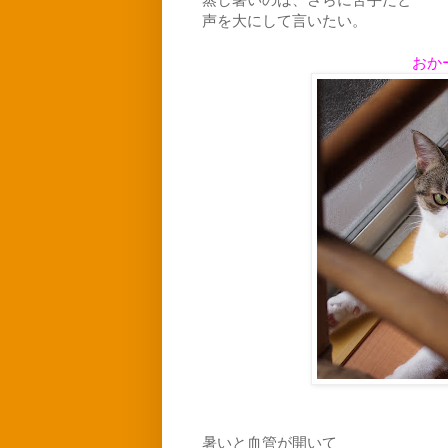
声を大にして言いたい。
おか
暑いと血管が開いて