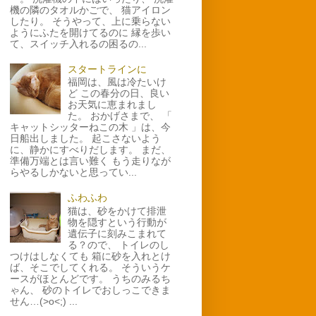
機の隣のタオルかごで、 猫アイロン
したり。 そうやって、上に乗らない
ようにふたを開けてるのに 縁を歩い
て、スイッチ入れるの困るの...
スタートラインに
福岡は、風は冷たいけ
ど この春分の日、良い
お天気に恵まれまし
た。 おかげさまで、 「
キャットシッターねこの木 」は、今
日船出しました。 起こさないよう
に、静かにすべりだします。 まだ、
準備万端とは言い難く もう走りなが
らやるしかないと思ってい...
ふわふわ
猫は、砂をかけて排泄
物を隠すという行動が
遺伝子に刻みこまれて
る？ので、 トイレのし
つけはしなくても 箱に砂を入れとけ
ば、そこでしてくれる。 そういうケ
ースがほとんどです。 うちのみるち
ゃん、 砂のトイレでおしっこできま
せん…(>o<;) ...