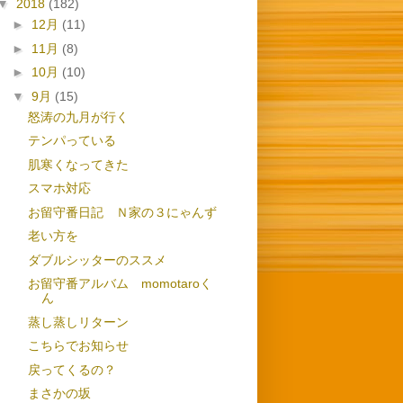
▼
2018
(182)
►
12月
(11)
►
11月
(8)
►
10月
(10)
▼
9月
(15)
怒涛の九月が行く
テンパっている
肌寒くなってきた
スマホ対応
お留守番日記 Ｎ家の３にゃんず
老い方を
ダブルシッターのススメ
お留守番アルバム momotaroく
ん
蒸し蒸しリターン
こちらでお知らせ
戻ってくるの？
まさかの坂