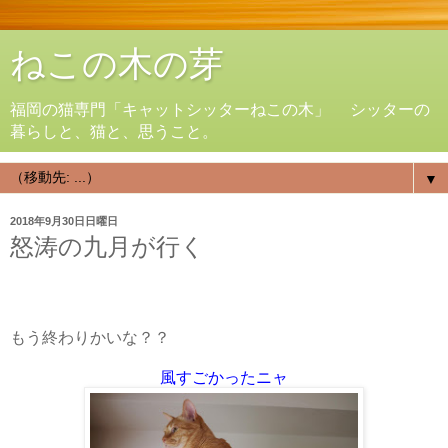
ねこの木の芽
福岡の猫専門「キャットシッターねこの木」 シッターの
暮らしと、猫と、思うこと。
▼
2018年9月30日日曜日
怒涛の九月が行く
もう終わりかいな？？
風すごかったニャ