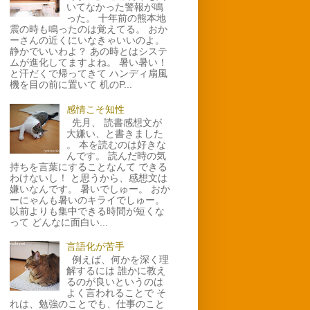
いてなかった警報が鳴
った。 十年前の熊本地
震の時も鳴ったのは覚えてる。 おか
ーさんの近くにいなきゃいいのよ。
静かでいいわよ？ あの時とはシステ
ムが進化してますよね。 暑い暑い！
と汗だくで帰ってきて ハンディ扇風
機を目の前に置いて 机のP...
感情こそ知性
先月、 読書感想文が
大嫌い、と書きました
。 本を読むのは好きな
んです。 読んだ時の気
持ちを言葉にすることなんて できる
わけないし！ と思うから、感想文は
嫌いなんです。 暑いでしゅー。 おか
ーにゃんも暑いのキライでしゅー。
以前よりも集中できる時間が短くな
って どんなに面白い...
言語化が苦手
例えば、何かを深く理
解するには 誰かに教え
るのが良いというのは
よく言われることで そ
れは、勉強のことでも、仕事のこと