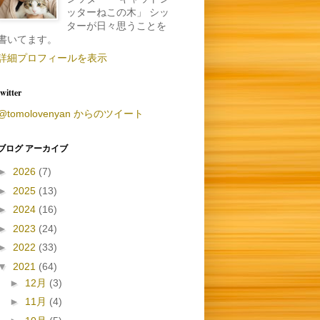
ッターねこの木」 シッ
ターが日々思うことを
書いてます。
詳細プロフィールを表示
twitter
@tomolovenyan からのツイート
ブログ アーカイブ
►
2026
(7)
►
2025
(13)
►
2024
(16)
►
2023
(24)
►
2022
(33)
▼
2021
(64)
►
12月
(3)
►
11月
(4)