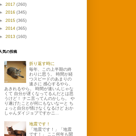
►
2017
(260)
►
2016
(345)
►
2015
(365)
►
2014
(365)
►
2013
(160)
人気の投稿
折り返す時に
毎年、この上半期の終
わりに思う。 時間が経
つスピードのあまりの
速さに 感心するやら、
あきれるやら。 時間が速いんじゃな
くて 自分が遅くなってるんだとは思
うけど！ ナニ言ってんのかしら。 や
り遂げたことが何にもないなーと ち
ょっと自分が情けなくなるけど おか
しゃんダイジョブですかニ...
地震です！
「地震です！」「地震
です！」 ここ何年も聞