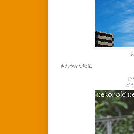
さわやかな秋風
台
ど