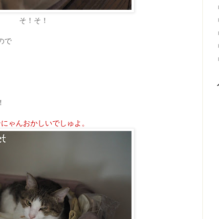
そ！そ！
ので
。
！
ーにゃんおかしいでしゅよ。