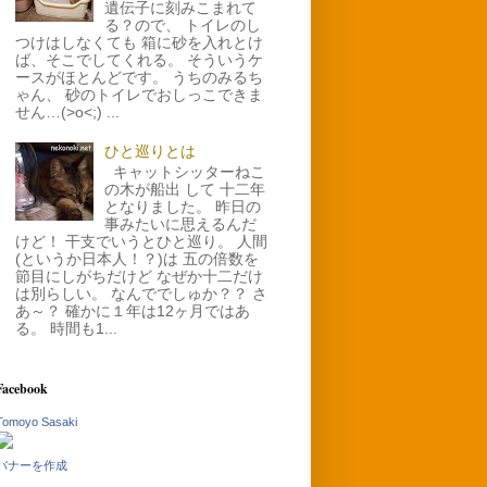
遺伝子に刻みこまれて
る？ので、 トイレのし
つけはしなくても 箱に砂を入れとけ
ば、そこでしてくれる。 そういうケ
ースがほとんどです。 うちのみるち
ゃん、 砂のトイレでおしっこできま
せん…(>o<;) ...
ひと巡りとは
キャットシッターねこ
の木が船出 して 十二年
となりました。 昨日の
事みたいに思えるんだ
けど！ 干支でいうとひと巡り。 人間
(というか日本人！？)は 五の倍数を
節目にしがちだけど なぜか十二だけ
は別らしい。 なんででしゅか？？ さ
あ～？ 確かに１年は12ヶ月ではあ
る。 時間も1...
Facebook
Tomoyo Sasaki
バナーを作成