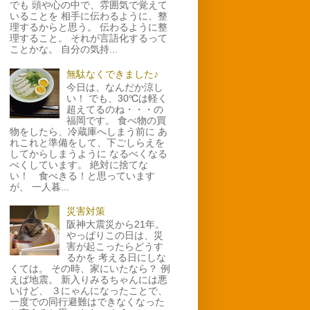
でも 頭や心の中で、雰囲気で覚えて
いることを 相手に伝わるように、整
理するからと思う。 伝わるように整
理すること。 それが言語化するって
ことかな。 自分の気持...
無駄なくできました♪
今日は、なんだか涼し
い！ でも、30℃は軽く
超えてるのね・・・の
福岡です。 食べ物の買
物をしたら、冷蔵庫へしまう前に あ
れこれと準備をして、下ごしらえを
してからしまうように なるべくなる
べくしています。 絶対に捨てな
い！ 食べきる！と思っています
が、 一人暮...
災害対策
阪神大震災から21年。
やっぱりこの日は、災
害が起こったらどうす
るかを 考える日にしな
くては。 その時、家にいたなら？ 例
えば地震。 新入りみるちゃんには悪
いけど、 ３にゃんになったことで、
一度での同行避難はできなくなった