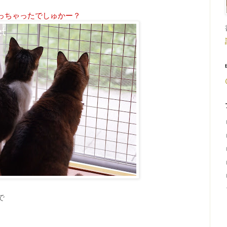
っちゃったでしゅかー？
で