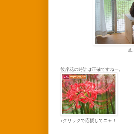
草
彼岸花の時計は正確ですねー。
↑クリックで応援してニャ！