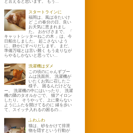
と言えると思います。 もう...
スタートラインに
福岡は、風は冷たいけ
ど この春分の日、良い
お天気に恵まれまし
た。 おかげさまで、 「
キャットシッターねこの木 」は、今
日船出しました。 起こさないよう
に、静かにすべりだします。 まだ、
準備万端とは言い難く もう走りなが
らやるしかないと思ってい...
洗濯機はダメ
この頃のにゃんずブー
ムは洗面所。 洗濯機が
いたくお気に召したご
様子。 困るんだけどな
ー。 洗濯機の中にはいったり、 洗濯
機の隣のタオルかごで、 猫アイロン
したり。 そうやって、上に乗らない
ようにふたを開けてるのに 縁を歩い
て、スイッチ入れるの困るの...
ふわふわ
猫は、砂をかけて排泄
物を隠すという行動が