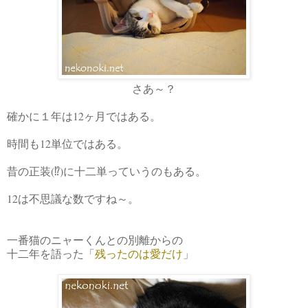
さあ～？
確かに１年は12ヶ月ではある。
時間も12単位ではある。
昔の正装(⁉)に十二単っていうのもある。
12は不思議な数ですね～。
一番猫のニャーくんとの別離からの
十二年を語った「
残ったのは愛だけ
」