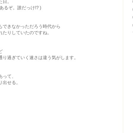
た日。
るぞ。誰だっけ!? )
もできなかっただろう時代から
れたりしていたのですね。
ど
通り過ぎていく速さは違う気がします。
あって、
り出せる。
。