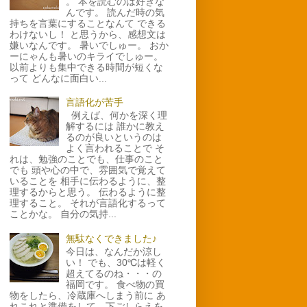
。 本を読むのは好きな
んです。 読んだ時の気
持ちを言葉にすることなんて できる
わけないし！ と思うから、感想文は
嫌いなんです。 暑いでしゅー。 おか
ーにゃんも暑いのキライでしゅー。
以前よりも集中できる時間が短くな
って どんなに面白い...
言語化が苦手
例えば、何かを深く理
解するには 誰かに教え
るのが良いというのは
よく言われることで そ
れは、勉強のことでも、仕事のこと
でも 頭や心の中で、雰囲気で覚えて
いることを 相手に伝わるように、整
理するからと思う。 伝わるように整
理すること。 それが言語化するって
ことかな。 自分の気持...
無駄なくできました♪
今日は、なんだか涼し
い！ でも、30℃は軽く
超えてるのね・・・の
福岡です。 食べ物の買
物をしたら、冷蔵庫へしまう前に あ
れこれと準備をして、下ごしらえを