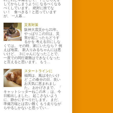
してからしまうように なるべくなる
べくしています。 絶対に捨てな
い！ 食べきる！と思っています
が、 一人暮...
災害対策
阪神大震災から21年。
やっぱりこの日は、災
害が起こったらどうす
るかを 考える日にしな
くては。 その時、家にいたなら？ 例
えば地震。 新入りみるちゃんには悪
いけど、 ３にゃんになったことで、
一度での同行避難はできなくなった
と言えると思います。 もう...
スタートラインに
福岡は、風は冷たいけ
ど この春分の日、良い
お天気に恵まれまし
た。 おかげさまで、 「
キャットシッターねこの木 」は、今
日船出しました。 起こさないよう
に、静かにすべりだします。 まだ、
準備万端とは言い難く もう走りなが
らやるしかないと思ってい...