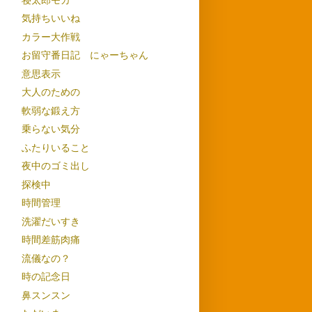
気持ちいいね
カラー大作戦
お留守番日記 にゃーちゃん
意思表示
大人のための
軟弱な鍛え方
乗らない気分
ふたりいること
夜中のゴミ出し
探検中
時間管理
洗濯だいすき
時間差筋肉痛
流儀なの？
時の記念日
鼻スンスン