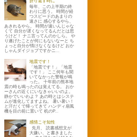
折り返す時に
毎年、この上半期の終
わりに思う。 時間が経
つスピードのあまりの
速さに 感心するやら、
あきれるやら。 時間が速いんじゃな
くて 自分が遅くなってるんだとは思
うけど！ ナニ言ってんのかしら。 や
り遂げたことが何にもないなーと ち
ょっと自分が情けなくなるけど おか
しゃんダイジョブですかニ...
地震です！
「地震です！」「地震
です！」 ここ何年も聞
いてなかった警報が鳴
った。 十年前の熊本地
震の時も鳴ったのは覚えてる。 おか
ーさんの近くにいなきゃいいのよ。
静かでいいわよ？ あの時とはシステ
ムが進化してますよね。 暑い暑い！
と汗だくで帰ってきて ハンディ扇風
機を目の前に置いて 机のP...
感情こそ知性
先月、 読書感想文が
大嫌い、と書きました