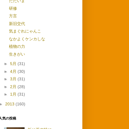
ただいま
研修
方言
新旧交代
気まぐれにゃんこ
なかよくケンカしな
植物の力
生きがい
►
5月
(31)
►
4月
(30)
►
3月
(31)
►
2月
(28)
►
1月
(31)
►
2013
(160)
人気の投稿