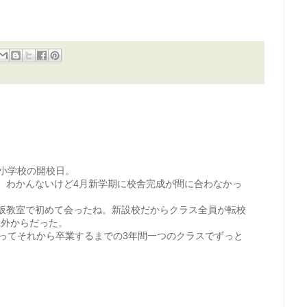
た小学校の開校日。
、わかんないけど4月新学期に校舎完成が間に合わなかっ
仮教室で初めて会ったね。新設校だからクラス全員が転校
県外からだった。
移ってそれから卒業するまでの3年間一つのクラスでずっと