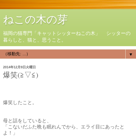
ねこの木の芽
福岡の猫専門「キャットシッターねこの木」 シッターの
暮らしと、猫と、思うこと。
▼
2014年12月9日火曜日
爆笑(≧▽≦)
爆笑したこと。
母と話をしていると、
「こないだふた晩も眠れんでから、エライ目にあったと
よ！」