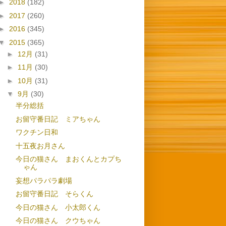
►
2018
(182)
►
2017
(260)
►
2016
(345)
▼
2015
(365)
►
12月
(31)
►
11月
(30)
►
10月
(31)
▼
9月
(30)
半分総括
お留守番日記 ミアちゃん
ワクチン日和
十五夜お月さん
今日の猫さん まおくんとカプち
ゃん
妄想パラパラ劇場
お留守番日記 そらくん
今日の猫さん 小太郎くん
今日の猫さん クウちゃん