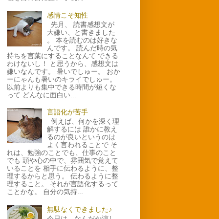
感情こそ知性
先月、 読書感想文が
大嫌い、と書きました
。 本を読むのは好きな
んです。 読んだ時の気
持ちを言葉にすることなんて できる
わけないし！ と思うから、感想文は
嫌いなんです。 暑いでしゅー。 おか
ーにゃんも暑いのキライでしゅー。
以前よりも集中できる時間が短くな
って どんなに面白い...
言語化が苦手
例えば、何かを深く理
解するには 誰かに教え
るのが良いというのは
よく言われることで そ
れは、勉強のことでも、仕事のこと
でも 頭や心の中で、雰囲気で覚えて
いることを 相手に伝わるように、整
理するからと思う。 伝わるように整
理すること。 それが言語化するって
ことかな。 自分の気持...
無駄なくできました♪
今日は、なんだか涼し