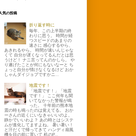
人気の投稿
折り返す時に
毎年、この上半期の終
わりに思う。 時間が経
つスピードのあまりの
速さに 感心するやら、
あきれるやら。 時間が速いんじゃな
くて 自分が遅くなってるんだとは思
うけど！ ナニ言ってんのかしら。 や
り遂げたことが何にもないなーと ち
ょっと自分が情けなくなるけど おか
しゃんダイジョブですかニ...
地震です！
「地震です！」「地震
です！」 ここ何年も聞
いてなかった警報が鳴
った。 十年前の熊本地
震の時も鳴ったのは覚えてる。 おか
ーさんの近くにいなきゃいいのよ。
静かでいいわよ？ あの時とはシステ
ムが進化してますよね。 暑い暑い！
と汗だくで帰ってきて ハンディ扇風
機を目の前に置いて 机のP...