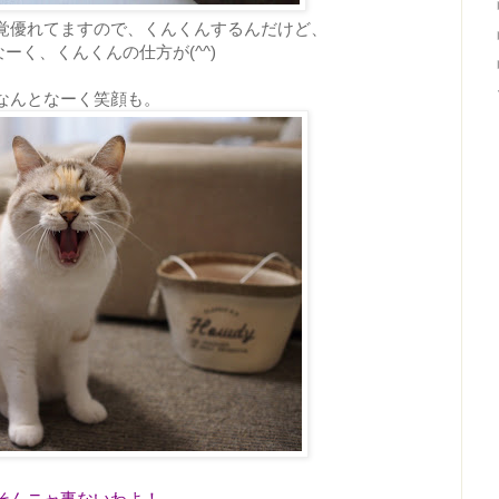
覚優れてますので、くんくんするんだけど、
ーく、くんくんの仕方が(^^)
なんとなーく笑顔も。
そんニャ事ないわよ！