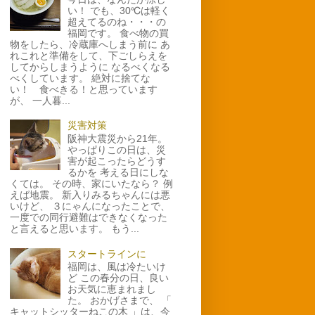
い！ でも、30℃は軽く
超えてるのね・・・の
福岡です。 食べ物の買
物をしたら、冷蔵庫へしまう前に あ
れこれと準備をして、下ごしらえを
してからしまうように なるべくなる
べくしています。 絶対に捨てな
い！ 食べきる！と思っています
が、 一人暮...
災害対策
阪神大震災から21年。
やっぱりこの日は、災
害が起こったらどうす
るかを 考える日にしな
くては。 その時、家にいたなら？ 例
えば地震。 新入りみるちゃんには悪
いけど、 ３にゃんになったことで、
一度での同行避難はできなくなった
と言えると思います。 もう...
スタートラインに
福岡は、風は冷たいけ
ど この春分の日、良い
お天気に恵まれまし
た。 おかげさまで、 「
キャットシッターねこの木 」は、今