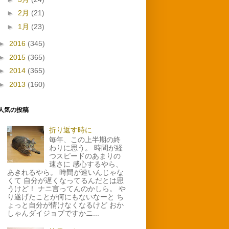
►
2月
(21)
►
1月
(23)
►
2016
(345)
►
2015
(365)
►
2014
(365)
►
2013
(160)
人気の投稿
折り返す時に
毎年、この上半期の終
わりに思う。 時間が経
つスピードのあまりの
速さに 感心するやら、
あきれるやら。 時間が速いんじゃな
くて 自分が遅くなってるんだとは思
うけど！ ナニ言ってんのかしら。 や
り遂げたことが何にもないなーと ち
ょっと自分が情けなくなるけど おか
しゃんダイジョブですかニ...