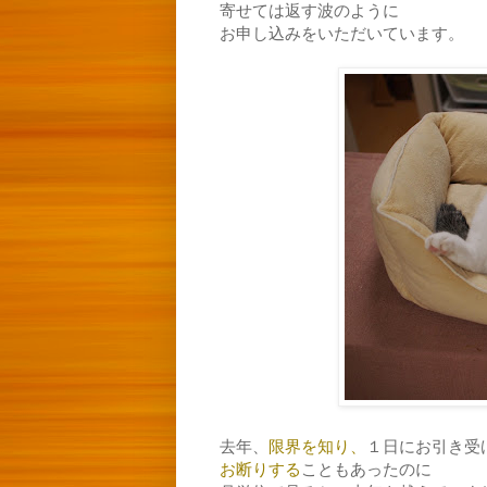
寄せては返す波のように
お申し込みをいただいています。
去年、
限界を知り、
１日にお引き受
お断りする
こともあったのに