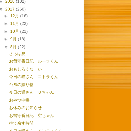
►
2018
(182)
▼
2017
(260)
►
12月
(16)
►
11月
(22)
►
10月
(21)
►
9月
(18)
▼
8月
(22)
さらば夏
お留守番日記 ルーラくん
おもしろくなーい
今日の猫さん コトラくん
台風の贈り物
今日の猫さん Ｕちゃん
おやつ中毒
お休みのお知らせ
お留守番日記 空ちゃん
持て余す時間
今日の猫さん モンティくん