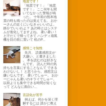
地震です！
「地震です！」「地震
です！」 ここ何年も聞
いてなかった警報が鳴
った。 十年前の熊本地
震の時も鳴ったのは覚えてる。 おか
ーさんの近くにいなきゃいいのよ。
静かでいいわよ？ あの時とはシステ
ムが進化してますよね。 暑い暑い！
と汗だくで帰ってきて ハンディ扇風
機を目の前に置いて 机のP...
感情こそ知性
先月、 読書感想文が
大嫌い、と書きました
。 本を読むのは好きな
んです。 読んだ時の気
持ちを言葉にすることなんて できる
わけないし！ と思うから、感想文は
嫌いなんです。 暑いでしゅー。 おか
ーにゃんも暑いのキライでしゅー。
以前よりも集中できる時間が短くな
って どんなに面白い...
言語化が苦手
例えば、何かを深く理
解するには 誰かに教え