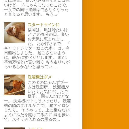
えば地震。 新入りみるちゃんには悪
いけど、 ３にゃんになったことで、
一度での同行避難はできなくなった
と言えると思います。 もう...
スタートラインに
福岡は、風は冷たいけ
ど この春分の日、良い
お天気に恵まれまし
た。 おかげさまで、 「
キャットシッターねこの木 」は、今
日船出しました。 起こさないよう
に、静かにすべりだします。 まだ、
準備万端とは言い難く もう走りなが
らやるしかないと思ってい...
洗濯機はダメ
この頃のにゃんずブー
ムは洗面所。 洗濯機が
いたくお気に召したご
様子。 困るんだけどな
ー。 洗濯機の中にはいったり、 洗濯
機の隣のタオルかごで、 猫アイロン
したり。 そうやって、上に乗らない
ようにふたを開けてるのに 縁を歩い
て、スイッチ入れるの困るの...