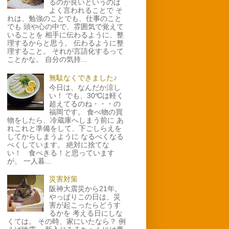
るのが良いというのは
よく言われることで そ
れは、勉強のことでも、仕事のこと
でも 頭や心の中で、雰囲気で覚えて
いることを 相手に伝わるように、整
理するからと思う。 伝わるように整
理すること。 それが言語化するって
ことかな。 自分の気持...
無駄なくできました♪
今日は、なんだか涼し
い！ でも、30℃は軽く
超えてるのね・・・の
福岡です。 食べ物の買
物をしたら、冷蔵庫へしまう前に あ
れこれと準備をして、下ごしらえを
してからしまうように なるべくなる
べくしています。 絶対に捨てな
い！ 食べきる！と思っています
が、 一人暮...
災害対策
阪神大震災から21年。
やっぱりこの日は、災
害が起こったらどうす
るかを 考える日にしな
くては。 その時、家にいたなら？ 例