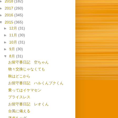
►
2018
(182)
►
2017
(260)
►
2016
(345)
▼
2015
(365)
►
12月
(31)
►
11月
(30)
►
10月
(31)
►
9月
(30)
▼
8月
(31)
お留守番日記 空ちゃん
物々交換じゃなくても
秋はどこから
お留守番日記 ハルくんプクくん
乗ってはイケマセン
プライスレス
お留守番日記 レオくん
台風に備える
薄皮をハグ