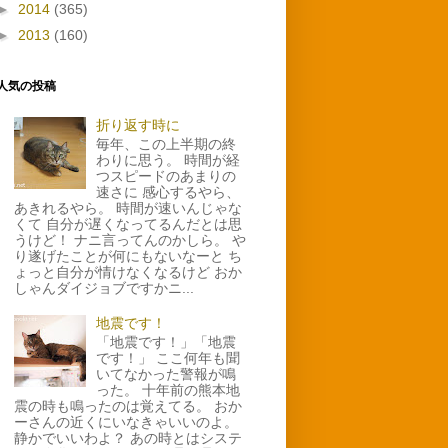
►
2014
(365)
►
2013
(160)
人気の投稿
折り返す時に
毎年、この上半期の終
わりに思う。 時間が経
つスピードのあまりの
速さに 感心するやら、
あきれるやら。 時間が速いんじゃな
くて 自分が遅くなってるんだとは思
うけど！ ナニ言ってんのかしら。 や
り遂げたことが何にもないなーと ち
ょっと自分が情けなくなるけど おか
しゃんダイジョブですかニ...
地震です！
「地震です！」「地震
です！」 ここ何年も聞
いてなかった警報が鳴
った。 十年前の熊本地
震の時も鳴ったのは覚えてる。 おか
ーさんの近くにいなきゃいいのよ。
静かでいいわよ？ あの時とはシステ