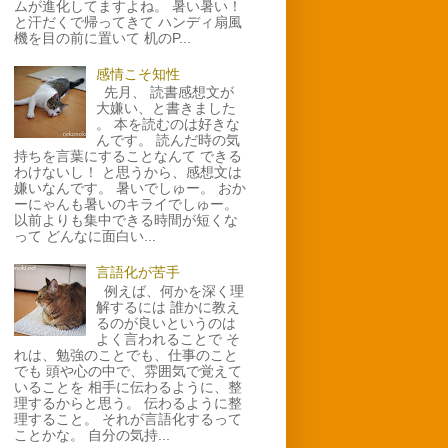
ムが進化してますよね。 暑い暑い！
と汗だくで帰ってきて ハンディ扇風
機を目の前に置いて 机のP...
感情こそ知性
先月、 読書感想文が
大嫌い、と書きました
。 本を読むのは好きな
んです。 読んだ時の気
持ちを言葉にすることなんて できる
わけないし！ と思うから、感想文は
嫌いなんです。 暑いでしゅー。 おか
ーにゃんも暑いのキライでしゅー。
以前よりも集中できる時間が短くな
って どんなに面白い...
言語化が苦手
例えば、何かを深く理
解するには 誰かに教え
るのが良いというのは
よく言われることで そ
れは、勉強のことでも、仕事のこと
でも 頭や心の中で、雰囲気で覚えて
いることを 相手に伝わるように、整
理するからと思う。 伝わるように整
理すること。 それが言語化するって
ことかな。 自分の気持...