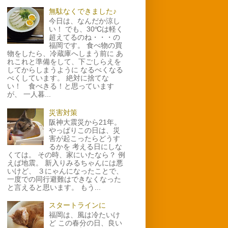
無駄なくできました♪
今日は、なんだか涼し
い！ でも、30℃は軽く
超えてるのね・・・の
福岡です。 食べ物の買
物をしたら、冷蔵庫へしまう前に あ
れこれと準備をして、下ごしらえを
してからしまうように なるべくなる
べくしています。 絶対に捨てな
い！ 食べきる！と思っています
が、 一人暮...
災害対策
阪神大震災から21年。
やっぱりこの日は、災
害が起こったらどうす
るかを 考える日にしな
くては。 その時、家にいたなら？ 例
えば地震。 新入りみるちゃんには悪
いけど、 ３にゃんになったことで、
一度での同行避難はできなくなった
と言えると思います。 もう...
スタートラインに
福岡は、風は冷たいけ
ど この春分の日、良い