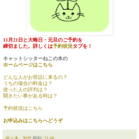
11月21日と
大晦日・元旦のご予約を
締切ました。詳しくは
予約状況
タブを！
キャットシッターねこの木の
ホームページはこちら
どんな人がお世話に来るの？
うちの場合の料金は？
使った人の評判は？
聞きたい事がある時は？
予約状況はこちら
お申込みはこちらへどうぞ
佐々木 知代
時刻:
21:48