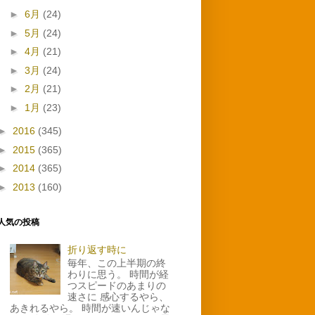
►
6月
(24)
►
5月
(24)
►
4月
(21)
►
3月
(24)
►
2月
(21)
►
1月
(23)
►
2016
(345)
►
2015
(365)
►
2014
(365)
►
2013
(160)
人気の投稿
折り返す時に
毎年、この上半期の終
わりに思う。 時間が経
つスピードのあまりの
速さに 感心するやら、
あきれるやら。 時間が速いんじゃな