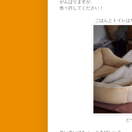
がんばりますが、
色々許してください！
ごはんとトイレは
ど