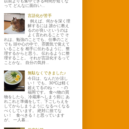
以前よりも集中できる時間が短くな
って どんなに面白い...
言語化が苦手
例えば、何かを深く理
解するには 誰かに教え
るのが良いというのは
よく言われることで そ
れは、勉強のことでも、仕事のこと
でも 頭や心の中で、雰囲気で覚えて
いることを 相手に伝わるように、整
理するからと思う。 伝わるように整
理すること。 それが言語化するって
ことかな。 自分の気持...
無駄なくできました♪
今日は、なんだか涼し
い！ でも、30℃は軽く
超えてるのね・・・の
福岡です。 食べ物の買
物をしたら、冷蔵庫へしまう前に あ
れこれと準備をして、下ごしらえを
してからしまうように なるべくなる
べくしています。 絶対に捨てな
い！ 食べきる！と思っています
が、 一人暮...