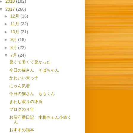
►
2018
(182)
▼
2017
(260)
►
12月
(16)
►
11月
(22)
►
10月
(21)
►
9月
(18)
►
8月
(22)
▼
7月
(24)
暑くて暑くて暑かった
今日の猫さん そばちゃん
かわいい末っ子
にゃん気者
今日の猫さん ももくん
まわし蹴りの矛盾
ブログの４年
お留守番日記 小梅ちゃん小鉄く
ん
おすすめ猫本