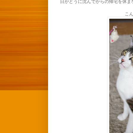
日がとうに沈んでからの帰宅を休ま
こ