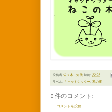
投稿者
佐々木 知代
時刻:
22:28
ラベル:
キャットシッター
,
私の事
0 件のコメント:
コメントを投稿