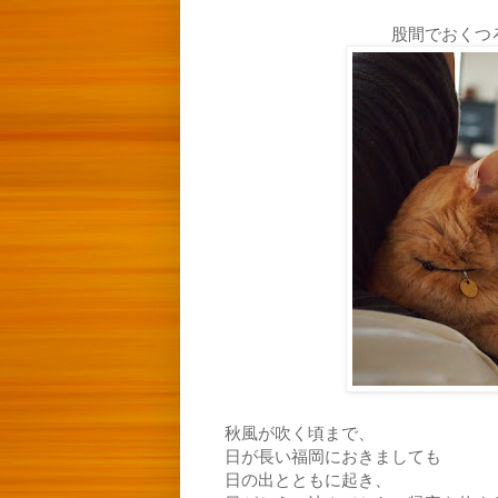
股間でおくつ
秋風が吹く頃まで、
日が長い福岡におきましても
日の出とともに起き、