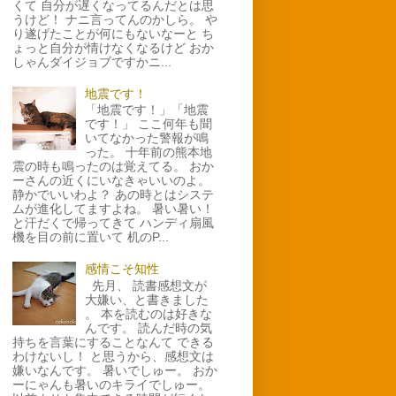
くて 自分が遅くなってるんだとは思
うけど！ ナニ言ってんのかしら。 や
り遂げたことが何にもないなーと ち
ょっと自分が情けなくなるけど おか
しゃんダイジョブですかニ...
地震です！
「地震です！」「地震
です！」 ここ何年も聞
いてなかった警報が鳴
った。 十年前の熊本地
震の時も鳴ったのは覚えてる。 おか
ーさんの近くにいなきゃいいのよ。
静かでいいわよ？ あの時とはシステ
ムが進化してますよね。 暑い暑い！
と汗だくで帰ってきて ハンディ扇風
機を目の前に置いて 机のP...
感情こそ知性
先月、 読書感想文が
大嫌い、と書きました
。 本を読むのは好きな
んです。 読んだ時の気
持ちを言葉にすることなんて できる
わけないし！ と思うから、感想文は
嫌いなんです。 暑いでしゅー。 おか
ーにゃんも暑いのキライでしゅー。