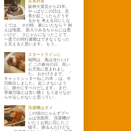
災害対策
阪神大震災から21年。
やっぱりこの日は、災
害が起こったらどうす
るかを 考える日にしな
くては。 その時、家にいたなら？ 例
えば地震。 新入りみるちゃんには悪
いけど、 ３にゃんになったことで、
一度での同行避難はできなくなった
と言えると思います。 もう...
スタートラインに
福岡は、風は冷たいけ
ど この春分の日、良い
お天気に恵まれまし
た。 おかげさまで、 「
キャットシッターねこの木 」は、今
日船出しました。 起こさないよう
に、静かにすべりだします。 まだ、
準備万端とは言い難く もう走りなが
らやるしかないと思ってい...
洗濯機はダメ
この頃のにゃんずブー
ムは洗面所。 洗濯機が
いたくお気に召したご
様子。 困るんだけどな