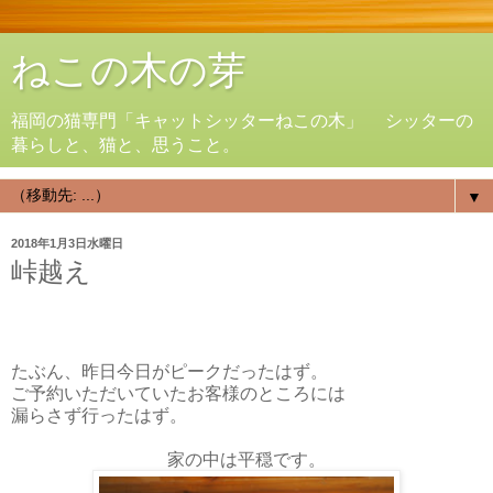
ねこの木の芽
福岡の猫専門「キャットシッターねこの木」 シッターの
暮らしと、猫と、思うこと。
▼
2018年1月3日水曜日
峠越え
たぶん、昨日今日がピークだったはず。
ご予約いただいていたお客様のところには
漏らさず行ったはず。
家の中は平穏です。