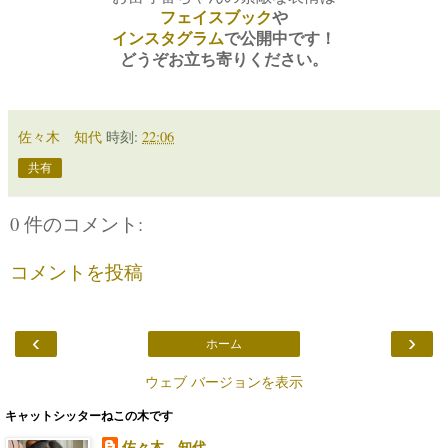
フェイスブック
や
インスタグラム
で
公開中です！
どうぞお立ち寄りください。
佐々木 知代
時刻:
22:06
共有
0 件のコメント:
コメントを投稿
‹
›
ホーム
ウェブ バージョンを表示
キャットシッターねこの木です
佐々木 知代