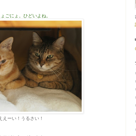
にょごにょ。ひどいよね。
ええーい！うるさい！