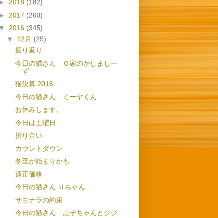
►
2018
(182)
►
2017
(260)
▼
2016
(345)
▼
12月
(25)
振り返り
今日の猫さん Ｏ家のかしましー
ず
猫決算 2016
今日の猫さん ミーヤくん
お休みします。
今日は土曜日
折り合い
カウントダウン
冬至が始まりかも
適正価格
今日の猫さん Ｕちゃん
サヨナラの約束
今日の猫さん 黒子ちゃんとジジ