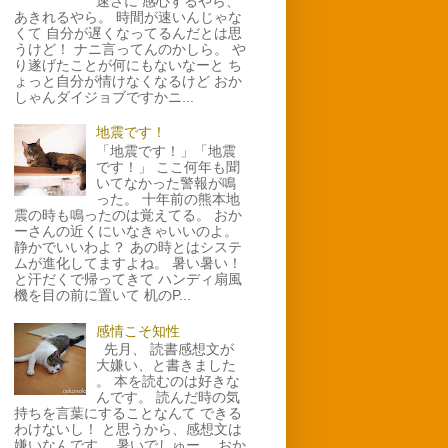
速さに 感心するやら、
あきれるやら。 時間が速いんじゃな
くて 自分が遅くなってるんだとは思
うけど！ ナニ言ってんのかしら。 や
り遂げたことが何にもないなーと ち
ょっと自分が情けなくなるけど おか
しゃんダイジョブですかニ...
地震です！
「地震です！」「地震
です！」 ここ何年も聞
いてなかった警報が鳴
った。 十年前の熊本地
震の時も鳴ったのは覚えてる。 おか
ーさんの近くにいなきゃいいのよ。
静かでいいわよ？ あの時とはシステ
ムが進化してますよね。 暑い暑い！
と汗だくで帰ってきて ハンディ扇風
機を目の前に置いて 机のP...
感情こそ知性
先月、 読書感想文が
大嫌い、と書きました
。 本を読むのは好きな
んです。 読んだ時の気
持ちを言葉にすることなんて できる
わけないし！ と思うから、感想文は
嫌いなんです。 暑いでしゅー。 おか