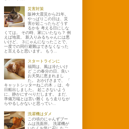
災害対策
阪神大震災から21年。
やっぱりこの日は、災
害が起こったらどうす
るかを 考える日にしな
くては。 その時、家にいたなら？ 例
えば地震。 新入りみるちゃんには悪
いけど、 ３にゃんになったことで、
一度での同行避難はできなくなった
と言えると思います。 もう...
スタートラインに
福岡は、風は冷たいけ
ど この春分の日、良い
お天気に恵まれまし
た。 おかげさまで、 「
キャットシッターねこの木 」は、今
日船出しました。 起こさないよう
に、静かにすべりだします。 まだ、
準備万端とは言い難く もう走りなが
らやるしかないと思ってい...
洗濯機はダメ
この頃のにゃんずブー
ムは洗面所。 洗濯機が
いたくお気に召したご