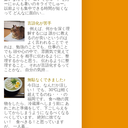
ーにゃんも暑いのキライでしゅー。
以前よりも集中できる時間が短くな
って どんなに面白い...
言語化が苦手
例えば、何かを深く理
解するには 誰かに教え
るのが良いというのは
よく言われることで そ
れは、勉強のことでも、仕事のこと
でも 頭や心の中で、雰囲気で覚えて
いることを 相手に伝わるように、整
理するからと思う。 伝わるように整
理すること。 それが言語化するって
ことかな。 自分の気持...
無駄なくできました♪
今日は、なんだか涼し
い！ でも、30℃は軽く
超えてるのね・・・の
福岡です。 食べ物の買
物をしたら、冷蔵庫へしまう前に あ
れこれと準備をして、下ごしらえを
してからしまうように なるべくなる
べくしています。 絶対に捨てな
い！ 食べきる！と思っています
が、 一人暮...