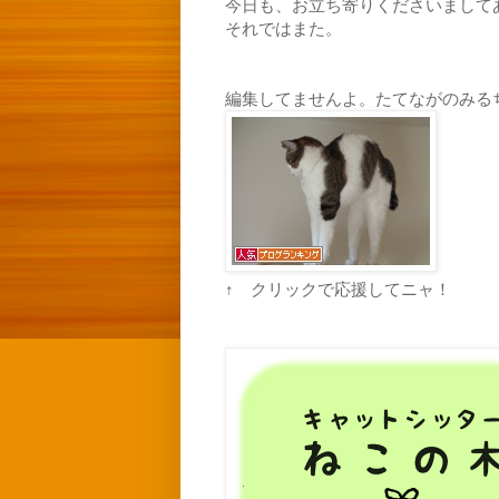
今日も、お立ち寄りくださいまして
それではまた。
編集してませんよ。たてながのみる
↑ クリックで応援してニャ！