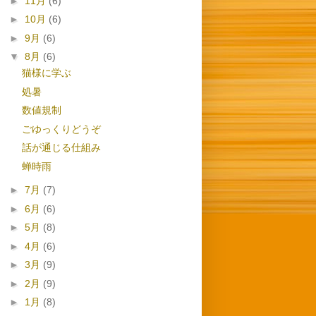
►
11月
(6)
►
10月
(6)
►
9月
(6)
▼
8月
(6)
猫様に学ぶ
処暑
数値規制
ごゆっくりどうぞ
話が通じる仕組み
蝉時雨
►
7月
(7)
►
6月
(6)
►
5月
(8)
►
4月
(6)
►
3月
(9)
►
2月
(9)
►
1月
(8)