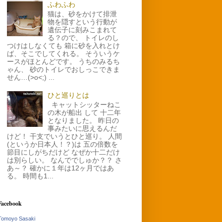
ふわふわ
猫は、砂をかけて排泄
物を隠すという行動が
遺伝子に刻みこまれて
る？ので、 トイレのし
つけはしなくても 箱に砂を入れとけ
ば、そこでしてくれる。 そういうケ
ースがほとんどです。 うちのみるち
ゃん、 砂のトイレでおしっこできま
せん…(>o<;) ...
ひと巡りとは
キャットシッターねこ
の木が船出 して 十二年
となりました。 昨日の
事みたいに思えるんだ
けど！ 干支でいうとひと巡り。 人間
(というか日本人！？)は 五の倍数を
節目にしがちだけど なぜか十二だけ
は別らしい。 なんででしゅか？？ さ
あ～？ 確かに１年は12ヶ月ではあ
る。 時間も1...
Facebook
Tomoyo Sasaki