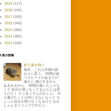
►
2019
(117)
►
2018
(182)
►
2017
(260)
►
2016
(345)
►
2015
(365)
►
2014
(365)
►
2013
(160)
人気の投稿
折り返す時に
毎年、この上半期の終
わりに思う。 時間が経
つスピードのあまりの
速さに 感心するやら、
あきれるやら。 時間が速いんじゃな
くて 自分が遅くなってるんだとは思
うけど！ ナニ言ってんのかしら。 や
り遂げたことが何にもないなーと ち
ょっと自分が情けなくなるけど おか
しゃんダイジョブですかニ...