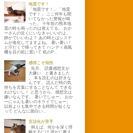
地震です！
「地震です！」「地震
です！」 ここ何年も聞
いてなかった警報が鳴
った。 十年前の熊本地
震の時も鳴ったのは覚えてる。 おか
ーさんの近くにいなきゃいいのよ。
静かでいいわよ？ あの時とはシステ
ムが進化してますよね。 暑い暑い！
と汗だくで帰ってきて ハンディ扇風
機を目の前に置いて 机のP...
感情こそ知性
先月、 読書感想文が
大嫌い、と書きました
。 本を読むのは好きな
んです。 読んだ時の気
持ちを言葉にすることなんて できる
わけないし！ と思うから、感想文は
嫌いなんです。 暑いでしゅー。 おか
ーにゃんも暑いのキライでしゅー。
以前よりも集中できる時間が短くな
って どんなに面白い...
言語化が苦手
例えば、何かを深く理
解するには 誰かに教え