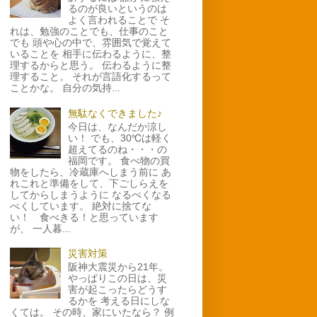
るのが良いというのは
よく言われることで そ
れは、勉強のことでも、仕事のこと
でも 頭や心の中で、雰囲気で覚えて
いることを 相手に伝わるように、整
理するからと思う。 伝わるように整
理すること。 それが言語化するって
ことかな。 自分の気持...
無駄なくできました♪
今日は、なんだか涼し
い！ でも、30℃は軽く
超えてるのね・・・の
福岡です。 食べ物の買
物をしたら、冷蔵庫へしまう前に あ
れこれと準備をして、下ごしらえを
してからしまうように なるべくなる
べくしています。 絶対に捨てな
い！ 食べきる！と思っています
が、 一人暮...
災害対策
阪神大震災から21年。
やっぱりこの日は、災
害が起こったらどうす
るかを 考える日にしな
くては。 その時、家にいたなら？ 例