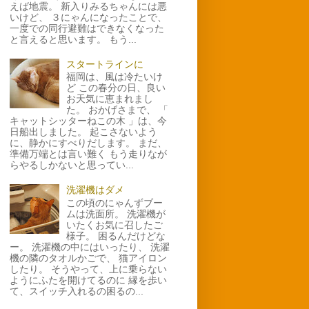
えば地震。 新入りみるちゃんには悪
いけど、 ３にゃんになったことで、
一度での同行避難はできなくなった
と言えると思います。 もう...
スタートラインに
福岡は、風は冷たいけ
ど この春分の日、良い
お天気に恵まれまし
た。 おかげさまで、 「
キャットシッターねこの木 」は、今
日船出しました。 起こさないよう
に、静かにすべりだします。 まだ、
準備万端とは言い難く もう走りなが
らやるしかないと思ってい...
洗濯機はダメ
この頃のにゃんずブー
ムは洗面所。 洗濯機が
いたくお気に召したご
様子。 困るんだけどな
ー。 洗濯機の中にはいったり、 洗濯
機の隣のタオルかごで、 猫アイロン
したり。 そうやって、上に乗らない
ようにふたを開けてるのに 縁を歩い
て、スイッチ入れるの困るの...