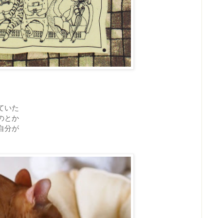
ていた
のとか
自分が