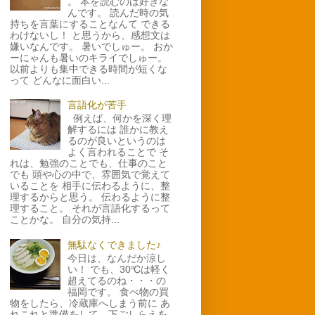
。 本を読むのは好きな
んです。 読んだ時の気
持ちを言葉にすることなんて できる
わけないし！ と思うから、感想文は
嫌いなんです。 暑いでしゅー。 おか
ーにゃんも暑いのキライでしゅー。
以前よりも集中できる時間が短くな
って どんなに面白い...
言語化が苦手
例えば、何かを深く理
解するには 誰かに教え
るのが良いというのは
よく言われることで そ
れは、勉強のことでも、仕事のこと
でも 頭や心の中で、雰囲気で覚えて
いることを 相手に伝わるように、整
理するからと思う。 伝わるように整
理すること。 それが言語化するって
ことかな。 自分の気持...
無駄なくできました♪
今日は、なんだか涼し
い！ でも、30℃は軽く
超えてるのね・・・の
福岡です。 食べ物の買
物をしたら、冷蔵庫へしまう前に あ
れこれと準備をして、下ごしらえを