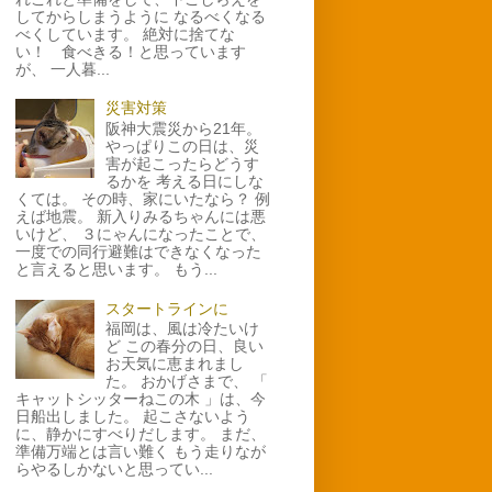
してからしまうように なるべくなる
べくしています。 絶対に捨てな
い！ 食べきる！と思っています
が、 一人暮...
災害対策
阪神大震災から21年。
やっぱりこの日は、災
害が起こったらどうす
るかを 考える日にしな
くては。 その時、家にいたなら？ 例
えば地震。 新入りみるちゃんには悪
いけど、 ３にゃんになったことで、
一度での同行避難はできなくなった
と言えると思います。 もう...
スタートラインに
福岡は、風は冷たいけ
ど この春分の日、良い
お天気に恵まれまし
た。 おかげさまで、 「
キャットシッターねこの木 」は、今
日船出しました。 起こさないよう
に、静かにすべりだします。 まだ、
準備万端とは言い難く もう走りなが
らやるしかないと思ってい...