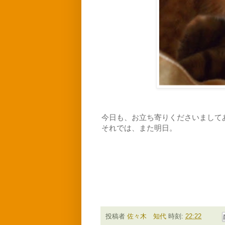
今日も、お立ち寄りくださいまして
それでは、また明日。
投稿者
佐々木 知代
時刻:
22:22