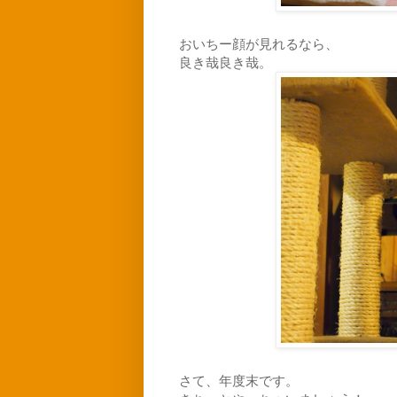
おいちー顔が見れるなら、
良き哉良き哉。
さて、年度末です。