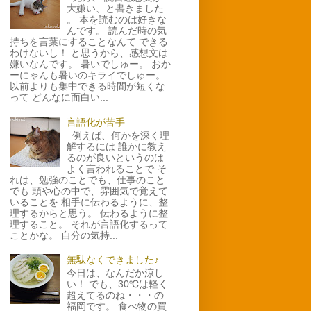
大嫌い、と書きました
。 本を読むのは好きな
んです。 読んだ時の気
持ちを言葉にすることなんて できる
わけないし！ と思うから、感想文は
嫌いなんです。 暑いでしゅー。 おか
ーにゃんも暑いのキライでしゅー。
以前よりも集中できる時間が短くな
って どんなに面白い...
言語化が苦手
例えば、何かを深く理
解するには 誰かに教え
るのが良いというのは
よく言われることで そ
れは、勉強のことでも、仕事のこと
でも 頭や心の中で、雰囲気で覚えて
いることを 相手に伝わるように、整
理するからと思う。 伝わるように整
理すること。 それが言語化するって
ことかな。 自分の気持...
無駄なくできました♪
今日は、なんだか涼し
い！ でも、30℃は軽く
超えてるのね・・・の
福岡です。 食べ物の買