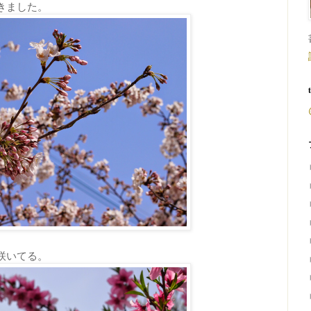
きました。
、
咲いてる。