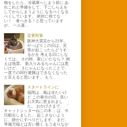
物をしたら、冷蔵庫へしまう前に あ
れこれと準備をして、下ごしらえを
してからしまうように なるべくなる
べくしています。 絶対に捨てな
い！ 食べきる！と思っています
が、 一人暮...
災害対策
阪神大震災から21年。
やっぱりこの日は、災
害が起こったらどうす
るかを 考える日にしな
くては。 その時、家にいたなら？ 例
えば地震。 新入りみるちゃんには悪
いけど、 ３にゃんになったことで、
一度での同行避難はできなくなった
と言えると思います。 もう...
スタートラインに
福岡は、風は冷たいけ
ど この春分の日、良い
お天気に恵まれまし
た。 おかげさまで、 「
キャットシッターねこの木 」は、今
日船出しました。 起こさないよう
に、静かにすべりだします。 まだ、
準備万端とは言い難く もう走りなが