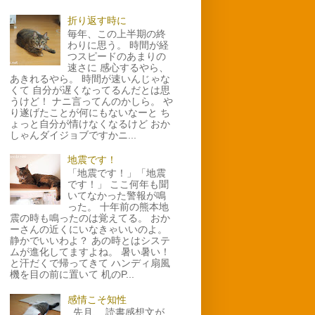
折り返す時に
毎年、この上半期の終
わりに思う。 時間が経
つスピードのあまりの
速さに 感心するやら、
あきれるやら。 時間が速いんじゃな
くて 自分が遅くなってるんだとは思
うけど！ ナニ言ってんのかしら。 や
り遂げたことが何にもないなーと ち
ょっと自分が情けなくなるけど おか
しゃんダイジョブですかニ...
地震です！
「地震です！」「地震
です！」 ここ何年も聞
いてなかった警報が鳴
った。 十年前の熊本地
震の時も鳴ったのは覚えてる。 おか
ーさんの近くにいなきゃいいのよ。
静かでいいわよ？ あの時とはシステ
ムが進化してますよね。 暑い暑い！
と汗だくで帰ってきて ハンディ扇風
機を目の前に置いて 机のP...
感情こそ知性
先月、 読書感想文が