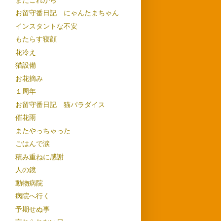
お留守番日記 にゃんたまちゃん
インスタントな不安
もたらす寝顔
花冷え
猫設備
お花摘み
１周年
お留守番日記 猫パラダイス
催花雨
またやっちゃった
ごはんで涙
積み重ねに感謝
人の鏡
動物病院
病院へ行く
予期せぬ事