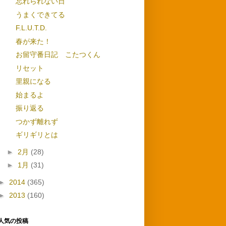
忘れられない日
うまくできてる
F.L.U.T.D.
春が来た！
お留守番日記 こたつくん
リセット
里親になる
始まるよ
振り返る
つかず離れず
ギリギリとは
►
2月
(28)
►
1月
(31)
►
2014
(365)
►
2013
(160)
人気の投稿