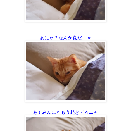
あにゃ？なんか変だニャ
あ！みんにゃもう起きてるニャ