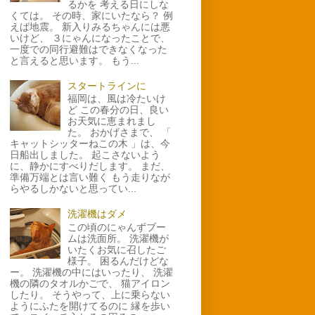
るかを 考える日にしな
くては。 その時、家にいたなら？ 例
えば地震。 新入りみるちゃんには悪
いけど、 ３にゃんになったことで、
一度での同行避難はできなくなった
と言えると思います。 もう...
スタートラインに
福岡は、風は冷たいけ
ど この春分の日、良い
お天気に恵まれまし
た。 おかげさまで、 「
キャットシッターねこの木 」は、今
日船出しました。 起こさないよう
に、静かにすべりだします。 まだ、
準備万端とは言い難く もう走りなが
らやるしかないと思ってい...
洗濯機はダメ
この頃のにゃんずブー
ムは洗面所。 洗濯機が
いたくお気に召したご
様子。 困るんだけどな
ー。 洗濯機の中にはいったり、 洗濯
機の隣のタオルかごで、 猫アイロン
したり。 そうやって、上に乗らない
ようにふたを開けてるのに 縁を歩い