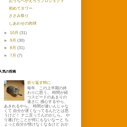
おうちへかえろうプロジェクト
初めてタワー
ささみ祭り
しあわせの肉球
►
10月
(31)
►
9月
(30)
►
8月
(31)
►
7月
(7)
人気の投稿
折り返す時に
毎年、この上半期の終
わりに思う。 時間が経
つスピードのあまりの
速さに 感心するやら、
あきれるやら。 時間が速いんじゃな
くて 自分が遅くなってるんだとは思
うけど！ ナニ言ってんのかしら。 や
り遂げたことが何にもないなーと ち
ょっと自分が情けなくなるけど おか