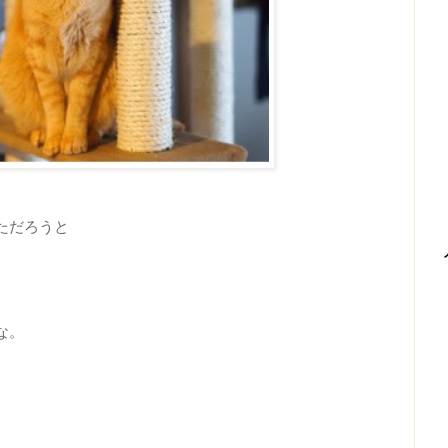
ただろうと
な。