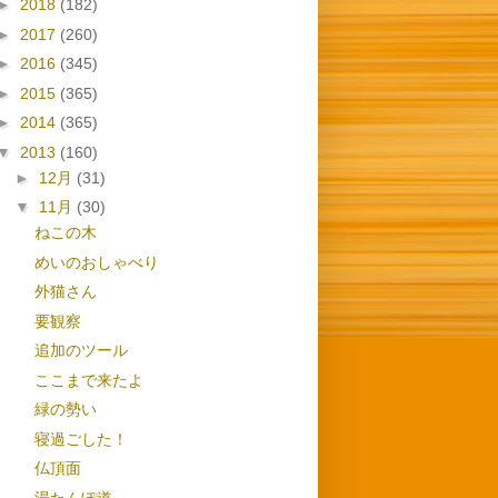
►
2018
(182)
►
2017
(260)
►
2016
(345)
►
2015
(365)
►
2014
(365)
▼
2013
(160)
►
12月
(31)
▼
11月
(30)
ねこの木
めいのおしゃべり
外猫さん
要観察
追加のツール
ここまで来たよ
緑の勢い
寝過ごした！
仏頂面
湯たんぽ道