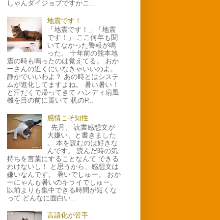
しゃんダイジョブですかニ...
地震です！
「地震です！」「地震
です！」 ここ何年も聞
いてなかった警報が鳴
った。 十年前の熊本地
震の時も鳴ったのは覚えてる。 おか
ーさんの近くにいなきゃいいのよ。
静かでいいわよ？ あの時とはシステ
ムが進化してますよね。 暑い暑い！
と汗だくで帰ってきて ハンディ扇風
機を目の前に置いて 机のP...
感情こそ知性
先月、 読書感想文が
大嫌い、と書きました
。 本を読むのは好きな
んです。 読んだ時の気
持ちを言葉にすることなんて できる
わけないし！ と思うから、感想文は
嫌いなんです。 暑いでしゅー。 おか
ーにゃんも暑いのキライでしゅー。
以前よりも集中できる時間が短くな
って どんなに面白い...
言語化が苦手