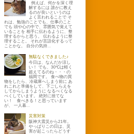
例えば、何かを深く理
解するには 誰かに教え
るのが良いというのは
よく言われることで そ
れは、勉強のことでも、仕事のこと
でも 頭や心の中で、雰囲気で覚えて
いることを 相手に伝わるように、整
理するからと思う。 伝わるように整
理すること。 それが言語化するって
ことかな。 自分の気持...
無駄なくできました♪
今日は、なんだか涼し
い！ でも、30℃は軽く
超えてるのね・・・の
福岡です。 食べ物の買
物をしたら、冷蔵庫へしまう前に あ
れこれと準備をして、下ごしらえを
してからしまうように なるべくなる
べくしています。 絶対に捨てな
い！ 食べきる！と思っています
が、 一人暮...
災害対策
阪神大震災から21年。
やっぱりこの日は、災
害が起こったらどうす