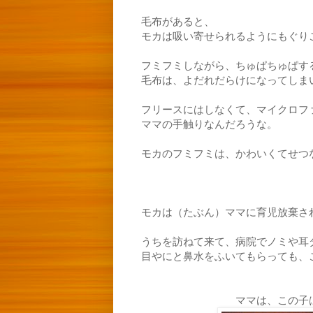
毛布があると、
モカは吸い寄せられるようにもぐり
フミフミしながら、ちゅぱちゅぱす
毛布は、よだれだらけになってしま
フリースにはしなくて、マイクロフ
ママの手触りなんだろうな。
モカのフミフミは、かわいくてせつ
モカは（たぶん）ママに育児放棄さ
うちを訪ねて来て、病院でノミや耳
目やにと鼻水をふいてもらっても、
ママは、この子