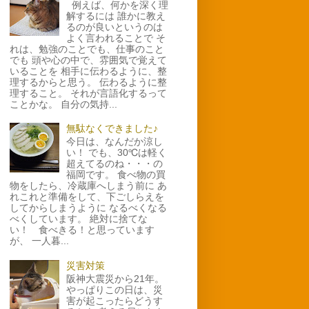
例えば、何かを深く理
解するには 誰かに教え
るのが良いというのは
よく言われることで そ
れは、勉強のことでも、仕事のこと
でも 頭や心の中で、雰囲気で覚えて
いることを 相手に伝わるように、整
理するからと思う。 伝わるように整
理すること。 それが言語化するって
ことかな。 自分の気持...
無駄なくできました♪
今日は、なんだか涼し
い！ でも、30℃は軽く
超えてるのね・・・の
福岡です。 食べ物の買
物をしたら、冷蔵庫へしまう前に あ
れこれと準備をして、下ごしらえを
してからしまうように なるべくなる
べくしています。 絶対に捨てな
い！ 食べきる！と思っています
が、 一人暮...
災害対策
阪神大震災から21年。
やっぱりこの日は、災
害が起こったらどうす