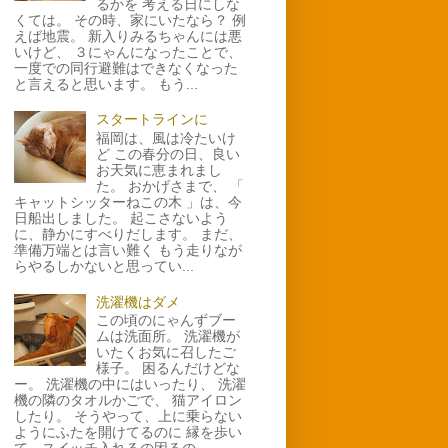
るかを 考える日にしな
くては。 その時、家にいたなら？ 例
えば地震。 新入りみるちゃんには悪
いけど、 ３にゃんになったことで、
一度での同行避難はできなくなった
と言えると思います。 もう...
スタートラインに
福岡は、風は冷たいけ
ど この春分の日、良い
お天気に恵まれまし
た。 おかげさまで、 「
キャットシッターねこの木 」は、今
日船出しました。 起こさないよう
に、静かにすべりだします。 まだ、
準備万端とは言い難く もう走りなが
らやるしかないと思ってい...
洗濯機はダメ
この頃のにゃんずブー
ムは洗面所。 洗濯機が
いたくお気に召したご
様子。 困るんだけどな
ー。 洗濯機の中にはいったり、 洗濯
機の隣のタオルかごで、 猫アイロン
したり。 そうやって、上に乗らない
ようにふたを開けてるのに 縁を歩い