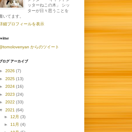
ッターねこの木」 シッ
ターが日々思うことを
書いてます。
詳細プロフィールを表示
twitter
@tomolovenyan からのツイート
ブログ アーカイブ
►
2026
(7)
►
2025
(13)
►
2024
(16)
►
2023
(24)
►
2022
(33)
▼
2021
(64)
►
12月
(3)
►
11月
(4)