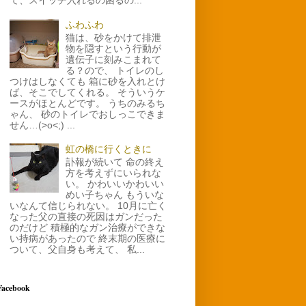
て、スイッチ入れるの困るの...
ふわふわ
猫は、砂をかけて排泄
物を隠すという行動が
遺伝子に刻みこまれて
る？ので、 トイレのし
つけはしなくても 箱に砂を入れとけ
ば、そこでしてくれる。 そういうケ
ースがほとんどです。 うちのみるち
ゃん、 砂のトイレでおしっこできま
せん…(>o<;) ...
虹の橋に行くときに
訃報が続いて 命の終え
方を考えずにいられな
い。 かわいいかわいい
めい子ちゃん もういな
いなんて信じられない。 10月に亡く
なった父の直接の死因はガンだった
のだけど 積極的なガン治療ができな
い持病があったので 終末期の医療に
ついて、父自身も考えて、 私...
Facebook