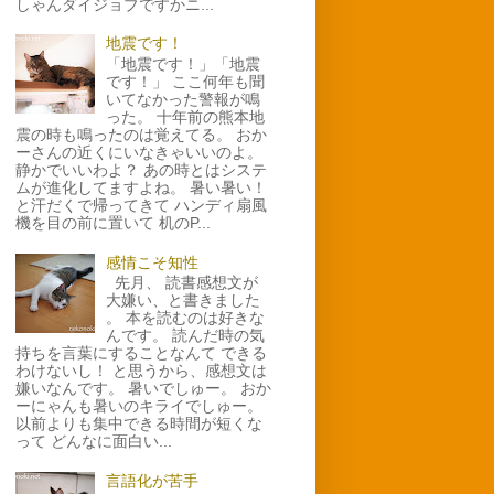
しゃんダイジョブですかニ...
地震です！
「地震です！」「地震
です！」 ここ何年も聞
いてなかった警報が鳴
った。 十年前の熊本地
震の時も鳴ったのは覚えてる。 おか
ーさんの近くにいなきゃいいのよ。
静かでいいわよ？ あの時とはシステ
ムが進化してますよね。 暑い暑い！
と汗だくで帰ってきて ハンディ扇風
機を目の前に置いて 机のP...
感情こそ知性
先月、 読書感想文が
大嫌い、と書きました
。 本を読むのは好きな
んです。 読んだ時の気
持ちを言葉にすることなんて できる
わけないし！ と思うから、感想文は
嫌いなんです。 暑いでしゅー。 おか
ーにゃんも暑いのキライでしゅー。
以前よりも集中できる時間が短くな
って どんなに面白い...
言語化が苦手