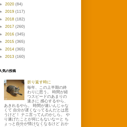
►
2020
(84)
►
2019
(117)
►
2018
(182)
►
2017
(260)
►
2016
(345)
►
2015
(365)
►
2014
(365)
►
2013
(160)
人気の投稿
折り返す時に
毎年、この上半期の終
わりに思う。 時間が経
つスピードのあまりの
速さに 感心するやら、
あきれるやら。 時間が速いんじゃな
くて 自分が遅くなってるんだとは思
うけど！ ナニ言ってんのかしら。 や
り遂げたことが何にもないなーと ち
ょっと自分が情けなくなるけど おか