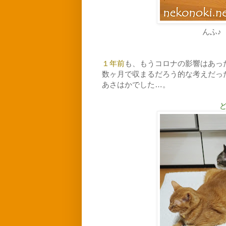
んふ♪
１年前
も、もうコロナの影響はあっ
数ヶ月で収まるだろう的な考えだっ
あさはかでした…。