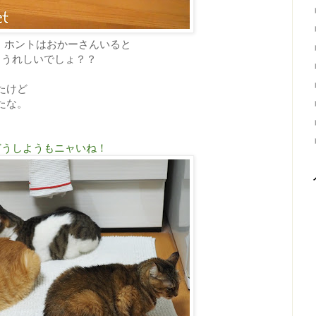
 ホントはおかーさんいると
うれしいでしょ？？
たけど
たな。
どうしようもニャいね！